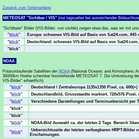
Zurueck zum Seitenanfang
METEOSAT "Sichtbar / VIS"
(nur tagsueber bei ausreichender Beleuchtun
"Sichtbare" Bilder (VIS-Bilder; von visible) zeigen etwa das, was wir mit 
"
klick
"
Europa: schoenes VIS-Bild auf Basis von Sat24.com, 845 x
"
klick
"
Deutschland: schoenes VIS-Bild auf Basis von Sat24.com, 
"klick"
NOAA
Polarumlaufende Satelliten der
NOAA
(National Oceanic and Atmospheric Adm
36000km Hoehe scheinbar feststehende METEOSAT 7. Die Umkreisung der 
VIS-Bilder" erhaeltlich).
"
klick
"
Deutschland / Zentraleuropa 1135x1350 Pixel, ca. 600(+)
"
klick
"
Deutschlandbild, Grossstaedte markiert. 720x576 Pixel, 
"
klick
"
Verschiedene Darstellungen und Terminuebersicht per 
"klick"
"klick"
"
klick
"
NOAA-Bild Auswahl ca. der letzten 2 Tage Bereich Skan
Uebersichtsseite der letzten verfuegbaren HRPT-Bilder 
"
klick
"
Erscheinungen.