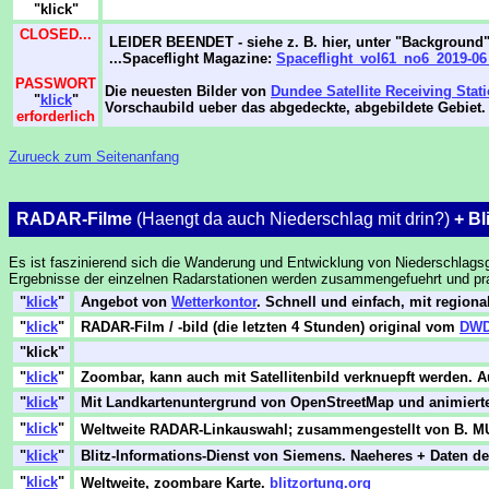
"klick"
CLOSED...
LEIDER BEENDET - siehe z. B. hier, unter "Background
...Spaceflight Magazine:
Spaceflight_vol61_no6_2019-06
PASSWORT
Die neuesten Bilder von
Dundee Satellite Receiving Stat
"
klick
"
Vorschaubild ueber das abgedeckte, abgebildete Gebiet
erforderlich
Zurueck zum Seitenanfang
RADAR-Filme
(Haengt da auch Niederschlag mit drin?)
+ Bl
Es ist faszinierend sich die Wanderung und Entwicklung von Niederschlagsg
Ergebnisse der einzelnen Radarstationen werden zusammengefuehrt und prae
"
klick
"
Angebot von
Wetterkontor
. Schnell und einfach, mit region
"
klick
"
RADAR-Film / -bild (die letzten 4 Stunden) original vom
DW
"klick"
"
klick
"
Zoombar, kann auch mit Satellitenbild verknuepft werden. Au
"
klick
"
Mit Landkartenuntergrund von OpenStreetMap und animierte
"
klick
"
Weltweite RADAR-Linkauswahl; zusammengestellt von B. 
"
klick
"
Blitz-Informations-Dienst von Siemens. Naeheres + Daten d
"
klick
"
Weltweite, zoombare Karte.
blitzortung.org