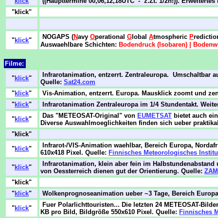
"
klick
"
((Haupttermine 00,06,12,18UTC - z.Zt. 1/2h!)). Erweitertes
"klick"
NOGAPS (
N
avy
O
perational
G
lobal
A
tmospheric
P
redicti
"
klick
"
Auswaehlbare Schichten:
Bodendruck (Isobaren) | Bodenw
Filme:
Infrarotanimation, entzerrt. Zentraleuropa. Umschaltbar a
"
klick
"
Quelle:
Sat24.com
"
klick
"
Vis-Animation, entzerrt. Europa. Mausklick zoomt und zentr
"
klick
"
Infrarotanimation Zentraleuropa im 1/4 Stundentakt. Wei
Das "METEOSAT-Original" von
EUMETSAT
bietet auch ei
"
klick
"
Diverse Auswahlmoeglichkeiten finden sich ueber praktik
"klick"
Infrarot-/VIS-Animation waehlbar, Bereich Europa, Nordafr
"
klick
"
610x418 Pixel. Quelle:
Finnisches Meteorologisches Institu
Infrarotanimation, klein aber fein im Halbstundenabstand u
"
klick
"
von Oessterreich dienen gut der Orientierung. Quelle:
ZA
"klick"
"
klick
"
Wolkenprognoseanimation ueber ~3 Tage, Bereich Europa;
Fuer Polarlichttouristen... Die letzten 24 METEOSAT-Bilde
"
klick
"
KB pro Bild, Bildgröße 550x610 Pixel. Quelle:
Finnisches M