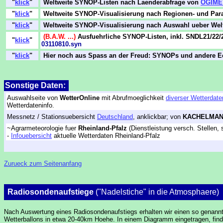
"
klick
"
Weltweite SYNOP-Listen nach Laenderabfrage von
OGIME
"
klick
"
Weltweite SYNOP-Visualisierung nach Regionen- und Par
"
klick
"
Weltweite SYNOP-Visualisierung nach Auswahl ueber Wel
(B.A.W. ...)
Ausfuehrliche SYNOP-Listen, inkl. SNDL21/2
"
klick
"
03110810.syn
"
klick
"
Hier noch aus Spass an der Freud: SYNOPs und andere Ec
Sonstige Daten:
Auswahlseite von
WetterOnline
mit Abrufmoeglichkeit
diverser Wetterdate
Wetterdateninfo.
Messnetz / Stationsuebersicht
Deutschland
, anklickbar; von
KACHELMAN
~Agrarmeteorologie fuer
Rheinland-Pfalz
(Dienstleistung versch. Stellen, 
-
Infouebersicht
aktuelle Wetterdaten Rheinland-Pfalz
Zurueck zum Seitenanfang
Radiosondenaufstiege
("Nadelstiche" in die Atmosphaere)
Nach Auswertung eines Radiosondenaufstiegs erhalten wir einen so genannt
Wetterballons in etwa 20-40km Hoehe. In einem Diagramm eingetragen, find