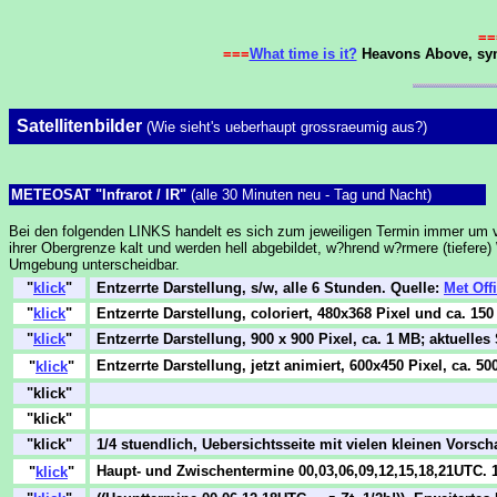
==
===
What time is it?
Heavons Above, sync
Satellitenbilder
(Wie sieht's ueberhaupt grossraeumig aus?)
METEOSAT "Infrarot / IR"
(alle 30 Minuten neu - Tag und Nacht)
Bei den folgenden LINKS handelt es sich zum jeweiligen Termin immer um v
ihrer Obergrenze kalt und werden hell abgebildet, w?hrend w?rmere (tiefere
Umgebung unterscheidbar.
"
klick
"
Entzerrte Darstellung, s/w, alle 6 Stunden. Quelle:
Met Off
"
klick
"
Entzerrte Darstellung, coloriert, 480x368 Pixel und ca. 15
"
klick
"
Entzerrte Darstellung, 900 x 900 Pixel, ca. 1 MB; aktuelle
Entzerrte Darstellung, jetzt animiert,
600x450 Pixel, ca. 50
"
klick
"
"klick"
"klick"
"klick"
1/4 stuendlich, Uebersichtsseite mit vielen kleinen Vorscha
Haupt- und Zwischentermine 00,03,06,09,12,15,18,21UTC. 
"
klick
"