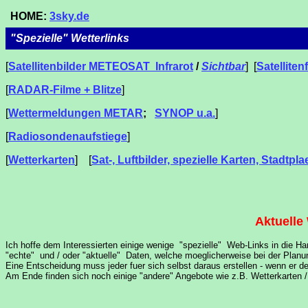
HOME:
3sky.de
"Spezielle" Wetterlinks
[
Satellitenbilder METEOSAT Infrarot
/
Sichtbar
] [
Satelliten
[
RADAR-Filme + Blitze
]
[
Wettermeldungen METAR
;
SYNOP u.a.
]
[
Radiosondenaufstiege
]
[
Wetterkarten
] [
Sat-, Luftbilder, spezielle Karten, Stadtpl
Aktuelle
Ich hoffe dem Interessierten einige wenige "spezielle" Web-Links in die 
"echte" und / oder "aktuelle" Daten, welche moeglicherweise bei der Planu
Eine Entscheidung muss jeder fuer sich selbst daraus erstellen - wenn er 
Am Ende finden sich noch einige "andere" Angebote wie z.B. Wetterkarten /