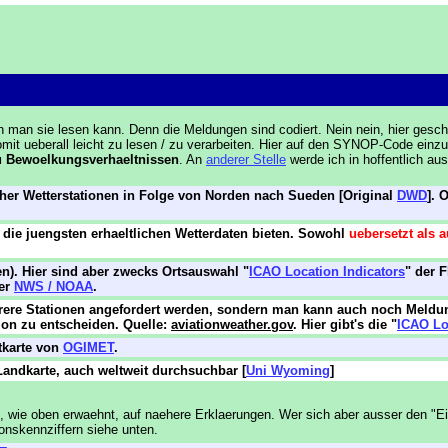
nn man sie lesen kann. Denn die Meldungen sind codiert. Nein nein, hier ges
mit ueberall leicht zu lesen / zu verarbeiten. Hier auf den SYNOP-Code ein
zu Bewoelkungsverhaeltnissen
. An
anderer Stelle
werde ich in hoffentlich au
cher Wetterstationen in Folge von Norden nach Sueden [Original
DWD
]. 
die juengsten erhaeltlichen Wetterdaten bieten. Sowohl
uebersetzt als 
). Hier sind aber zwecks Ortsauswahl "
ICAO Location Indicators
" der 
ber
NWS / NOAA
.
rere Stationen angefordert werden, sondern man kann auch noch Meldun
sion zu entscheiden. Quelle:
aviationweather.gov
. Hier gibt's die "
ICAO Lo
tkarte von
OGIMET
.
Landkarte, auch weltweit durchsuchbar [
Uni Wyoming
]
e oben erwaehnt, auf naehere Erklaerungen. Wer sich aber ausser den "Ein
nskennziffern siehe unten.