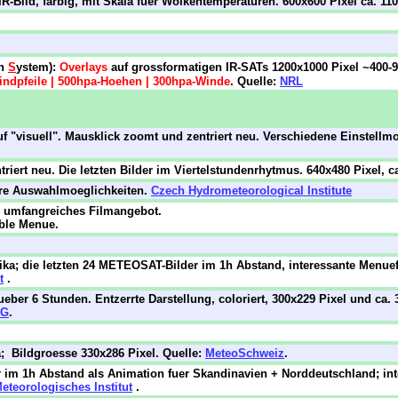
 IR-Bild, farbig, mit Skala fuer Wolkentemperaturen. 600x600 Pixel ca. 11
on
S
ystem):
Overlays
auf grossformatigen IR-SATs 1200x1000 Pixel ~400-
indpfeile | 500hpa-Hoehen | 300hpa-Winde
. Quelle:
NRL
uf "visuell". Mausklick zoomt und zentriert neu. Verschiedene Einstellm
iert neu. Die letzten Bilder im Viertelstundenrhytmus. 640x480 Pixel, c
tere Auswahlmoeglichkeiten.
Czech Hydrometeorological Institute
n umfangreiches Filmangebot.
able Menue.
ika; die letzten 24 METEOSAT-Bilder im 1h Abstand, interessante Menuef
t
.
eber 6 Stunden. Entzerrte Darstellung, coloriert, 300x229 Pixel und ca.
MG
.
 Bildgroesse 330x286 Pixel. Quelle:
MeteoSchweiz
.
r im 1h Abstand als Animation fuer Skandinavien + Norddeutschland; int
eteorologisches Institut
.