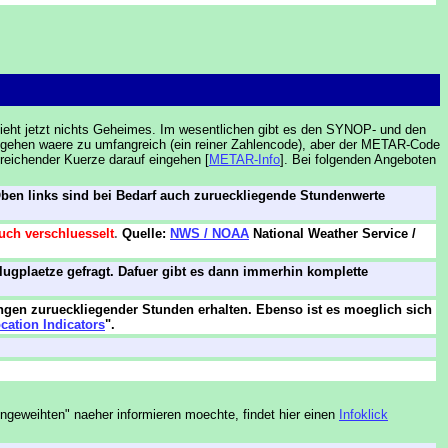
chieht jetzt nichts Geheimes. Im wesentlichen gibt es den SYNOP- und den
zugehen waere zu umfangreich (ein reiner Zahlencode), aber der METAR-Code
sreichender Kuerze darauf eingehen [
METAR-Info
]. Bei folgenden Angeboten
Oben links sind bei Bedarf auch zurueckliegende Stundenwerte
auch verschluesselt
.
Quelle:
NWS / NOAA
National Weather Service /
Flugplaetze gefragt. Dafuer gibt es dann immerhin komplette
gen zurueckliegender Stunden erhalten. Ebenso ist es moeglich sich
cation Indicators
".
geweihten" naeher informieren moechte, findet hier einen
Infoklick