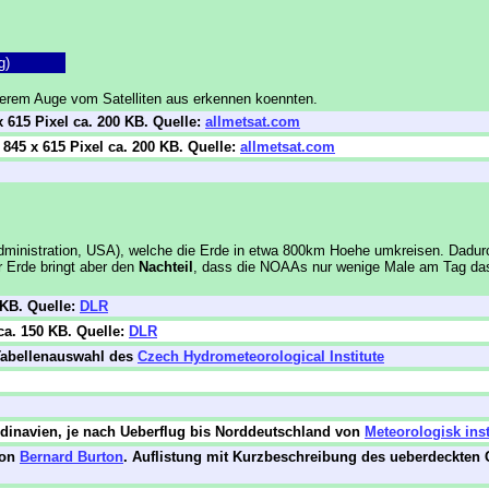
g)
unserem Auge vom Satelliten aus erkennen koennten.
 615 Pixel ca. 200 KB. Quelle:
allmetsat.com
845 x 615 Pixel ca. 200 KB.
Quelle:
allmetsat.com
inistration, USA), welche die Erde in etwa 800km Hoehe umkreisen. Dadurch b
Erde bringt aber den
Nachteil
, dass die NOAAs nur wenige Male am Tag das 
 KB. Quelle:
DLR
ca. 150 KB.
Quelle:
DLR
Tabellenauswahl des
Czech Hydrometeorological Institute
dinavien, je nach Ueberflug bis Norddeutschland von
Meteorologisk inst
von
Bernard Burton
. Auflistung mit Kurzbeschreibung des ueberdeckten 