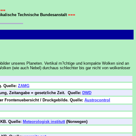
===
sikalische Technische Bundesanstalt
===
bbilder unseres Planeten. Vertikal m?chtige und kompakte Wolken sind an
Wolken (wie auch Nebel) durchaus schlechter bis gar nicht von wolkenloser
g. Quelle:
ZAMG
dung, Zeitangabe = gesetzliche Zeit. Quelle:
DWD
fuer Frontenuebersicht / Druckgebilde
. Quelle:
Austrocontrol
0 KB. Quelle:
Meteorologisk institutt
(Norwegen)