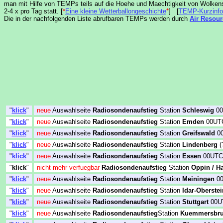
man mit Hilfe von TEMPs teils auf die Hoehe und Maechtigkeit von Wolkensc
2-4 x pro Tag statt. [
*
Eine kleine Wetterballongeschichte
*
] [
TEMP-Kurzinfo
Die in der nachfolgenden Liste abrufbaren TEMPs werden durch
Air Resour
"
klick
"
neue
Auswahlseite
Radiosondenaufstieg
Station
Schleswig
00
"
klick
"
neue
Auswahlseite
Radiosondenaufstieg
Station
Emden
00UTC
"
klick
"
neue
Auswahlseite
Radiosondenaufstieg
Station
Greifswald
00
"
klick
"
neue
Auswahlseite
Radiosondenaufstieg
Station
Lindenberg
(
"
klick
"
neue
Auswahlseite
Radiosondenaufstieg
Station
Essen
00UTC 
"
klick
"
nicht mehr verfuegbar
Radiosondenaufstieg
Station
Oppin / Ha
"
klick
"
neue
Auswahlseite
Radiosondenaufstieg
Station
Meiningen
00
"
klick
"
neue
Auswahlseite
Radiosondenaufstieg
Station
Idar-Oberstei
"
klick
"
neue
Auswahlseite
Radiosondenaufstieg
Station
Stuttgart
00U
"
klick
"
neue
Auswahlseite
Radiosondenaufstieg
Station
Kuemmersbru