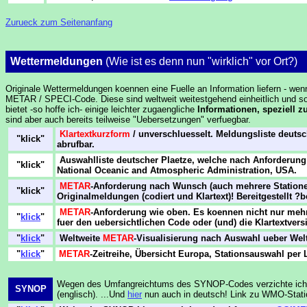
Zurueck zum Seitenanfang
Wettermeldungen
(Wie ist es denn nun "wirklich" vor Ort?)
Originale Wettermeldungen koennen eine Fuelle an Information liefern - we
METAR / SPECI-Code. Diese sind weltweit weitestgehend einheitlich und so
bietet -so hoffe ich- einige leichter zugaengliche
Informationen, speziell 
sind aber auch bereits teilweise "Uebersetzungen" verfuegbar.
Klartextkurzform
/ unverschluesselt. Meldungsliste deuts
"klick"
abrufbar.
Auswahlliste deutscher Plaetze, welche nach Anforderung 
"klick"
National Oceanic and Atmospheric Administration, USA.
METAR
-Anforderung nach Wunsch (auch mehrere Stationen
"klick"
Originalmeldungen (codiert und Klartext)! Bereitgestellt ?
METAR
-Anforderung wie oben. Es koennen nicht nur meh
"
klick
"
fuer den uebersichtlichen Code oder (und) die Klartextver
"
klick
"
Weltweite
METAR
-Visualisierung nach Auswahl ueber Wel
"
klick
"
METAR
-Zeitreihe, Übersicht Europa, Stationsauswahl per 
Wegen des Umfangreichtums des SYNOP-Codes verzichte ich, wi
SYNOP
(englisch). ...Und
hier
nun auch in deutsch! Link zu WMO-Statio