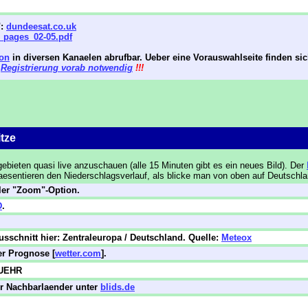
":
dundeesat.co.uk
_pages_02-05.pdf
ion
in diversen Kanaelen abrufbar. Ueber eine Vorauswahlseite finden sic
.
Registrierung vorab notwendig
!!!
itze
ebieten quasi live anzuschauen (alle 15 Minuten gibt es ein neues Bild). Der
sentieren den Niederschlagsverlauf, als blicke man von oben auf Deutschla
aler "Zoom"-Option.
D
.
sschnitt hier: Zentraleuropa / Deutschland. Quelle:
Meteox
r Prognose [
wetter.com
].
MUEHR
er Nachbarlaender unter
blids.de