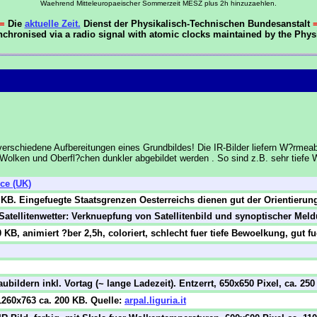
Waehrend Mitteleuropaeischer Sommerzeit MESZ plus 2h hinzuzaehlen.
=
Die
aktuelle Zeit.
Dienst der Physikalisch-Technischen Bundesanstalt
hronised via a radio signal with atomic clocks maintained by the Phy
erschiedene Aufbereitungen eines Grundbildes! Die IR-Bilder liefern W?rmea
) Wolken und Oberfl?chen dunkler abgebildet werden . So sind z.B. sehr tiefe 
ice (UK)
0 KB. Eingefuegte Staatsgrenzen Oesterreichs dienen gut der Orientierun
s Satellitenwetter: Verknuepfung von Satellitenbild und synoptischer Mel
0 KB, animiert ?ber 2,5h,
coloriert, schlecht fuer tiefe Bewoelkung, gut 
ubildern inkl. Vortag (~ lange Ladezeit). Entzerrt, 650x650 Pixel, ca. 25
1260x763 ca. 200 KB. Quelle:
arpal.liguria.it