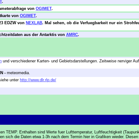
T
.
ameterabfrage von
OGIMET
.
tkarte von
OGIMET
.
2/23 EDZW von
NEXLAB
. Mal sehen, ob die Verfuegbarkeit nur ein Strohf
htzeitdaten aus der Antarktis von
AMRC
.
n
und verschiedener Karten- und Gebietsdarstellungen. Zeitweise nerviger Auf
N -
meteomedia.
siehe unter
http://www.dlr.rlp.de/
en TEMP. Enthalten sind Werte fuer Lufttemperatur, Luftfeuchtigkeit (Taup
en sich die Daten etwa 1-3h nach dem Termin hier in Grafiken wieder. Diese