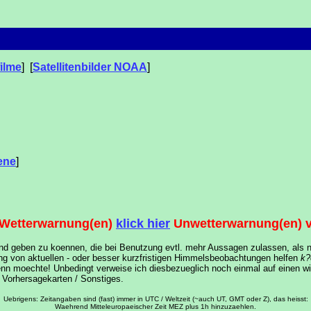
filme
] [
Satellitenbilder NOAA
]
aene
]
 Wetterwarnung(en)
klick hier
Unwetterwarnung(en)
Hand geben zu koennen, die bei Benutzung evtl. mehr Aussagen zulassen, als 
ng von aktuellen - oder besser kurzfristigen Himmelsbeobachtungen helfen
k
denn moechte! Unbedingt verweise ich diesbezueglich noch einmal auf einen w
 Vorhersagekarten / Sonstiges.
Uebrigens: Zeitangaben sind (fast) immer in UTC / Weltzeit (~auch UT, GMT oder Z), das heisst:
Waehrend Mitteleuropaeischer Zeit MEZ plus 1h hinzuzaehlen.