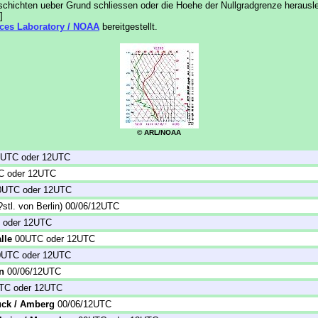
hichten ueber Grund schliessen oder die Hoehe der Nullgradgrenze herauslese
]
ces Laboratory / NOAA
bereitgestellt.
© ARL/NOAA
UTC oder 12UTC
 oder 12UTC
UTC oder 12UTC
?stl. von Berlin) 00/06/12UTC
oder 12UTC
lle
00UTC oder 12UTC
UTC oder 12UTC
n
00/06/12UTC
TC oder 12UTC
ck / Amberg
00/06/12UTC